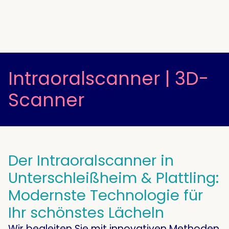
Intraoralscanner | 3D-
Scanner
Der Intraoralscanner in
Unterschleißheim & Plattling:
Modernste Technologie für
Ihr schönstes Lächeln
Wir begleiten Sie mit innovativen Methoden