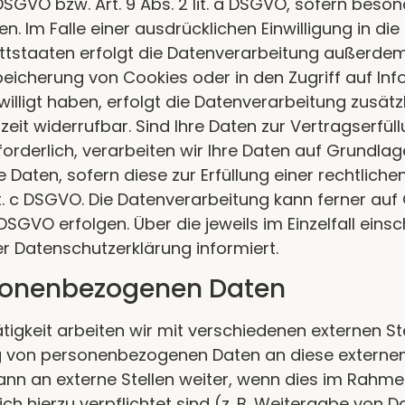
a DSGVO bzw. Art. 9 Abs. 2 lit. a DSGVO, sofern bes
n. Im Falle einer ausdrücklichen Einwilligung in di
ttstaaten erfolgt die Datenverarbeitung außerdem
 Speicherung von Cookies oder in den Zugriff auf Info
willigt haben, erfolgt die Datenverarbeitung zusät
erzeit widerrufbar. Sind Ihre Daten zur Vertragserf
derlich, verarbeiten wir Ihre Daten auf Grundlage d
 Daten, sofern diese zur Erfüllung einer rechtliche
lit. c DSGVO. Die Datenverarbeitung kann ferner a
. f DSGVO erfolgen. Über die jeweils im Einzelfall e
r Datenschutzerklärung informiert.
sonenbezogenen Daten
gkeit arbeiten wir mit verschiedenen externen St
g von personenbezogenen Daten an diese externen S
n an externe Stellen weiter, wenn dies im Rahmen
zlich hierzu verpflichtet sind (z. B. Weitergabe vo