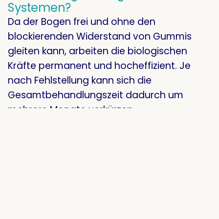
Systemen?
Da der Bogen frei und ohne den
blockierenden Widerstand von Gummis
gleiten kann, arbeiten die biologischen
Kräfte permanent und hocheffizient. Je
nach Fehlstellung kann sich die
Gesamtbehandlungszeit dadurch um
mehrere Monate verkürzen.
2. Sieht man die Keramik-Variante
auf den Zähnen?
Die Brackets aus moderner Zahnkeramik
passen sich der natürlichen Zahnfarbe
perfekt an und verfärben sich nicht. In
Kombination mit einem zahnfarbenen